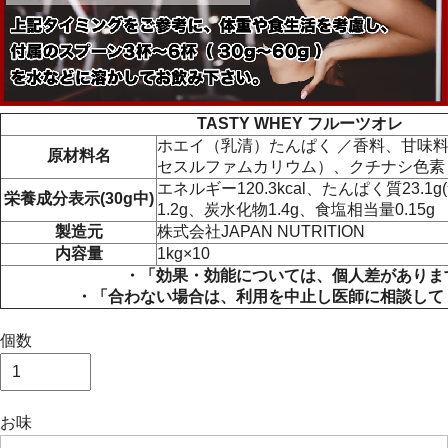
TASTY WHEY フルーツオレ
ホエイ（乳清）たんぱく ／香料、甘味
原材料名
セスルファムカリウム）、クチナシ色素
エネルギー120.3kcal、たんぱく質23.1
栄養成分表示(30g中)
1.2g、炭水化物1.4g、食塩相当量0.15g
製造元
株式会社JAPAN NUTRITION
内容量
1kg×10
・「効果・効能については、個人差がありま
・「合わない場合は、利用を中止し医師に相談して
個数
お味